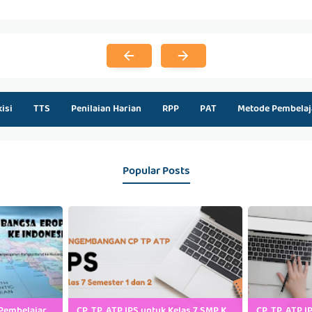
kisi
TTS
Penilaian Harian
RPP
PAT
Metode Pembelaj
Popular Posts
Kumpulan Power Point Pembelajaran IPS SMP Kelas 7, 8 dan 9
CP, TP, ATP IPS untuk Kelas 7 SMP Kurikulum Merdeka