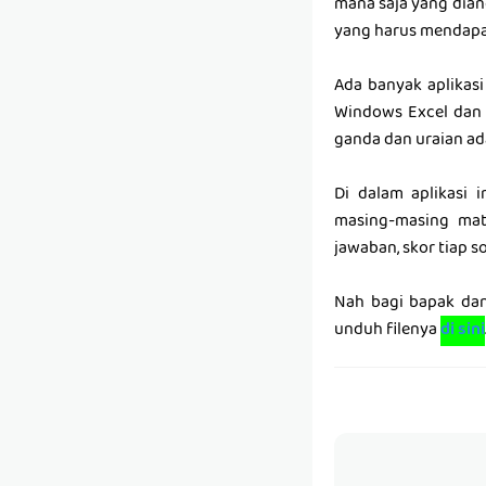
mana saja yang dian
yang harus mendapat
Ada banyak aplikasi
Windows Excel dan l
ganda dan uraian ada
Di dalam aplikasi 
masing-masing mata 
jawaban, skor tiap so
Nah bagi bapak dan 
unduh filenya
di sini