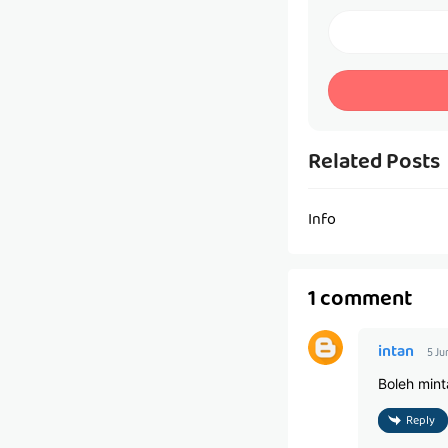
Related Posts
Info
1 comment
intan
5 Ju
Boleh mint
Reply