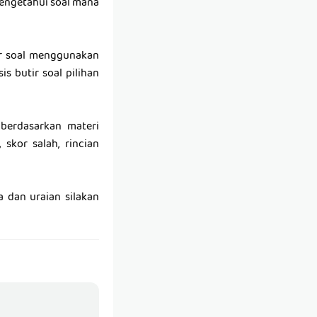
mengetahui soal mana
tir soal menggunakan
s butir soal pilihan
 berdasarkan materi
 skor salah, rincian
a dan uraian silakan