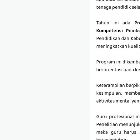
ada kata terlambat
tenaga pendidik sel
Tahun ini ada
Pr
Kompetensi Pembel
Pendidikan dan Kebu
meningkatkan kualit
Program ini dikemb
berorientasi pada ke
Keterampilan berpik
kesimpulan, memba
aktivitas mental yan
Guru profesional m
Penelitian menunjuk
maka guru harus 