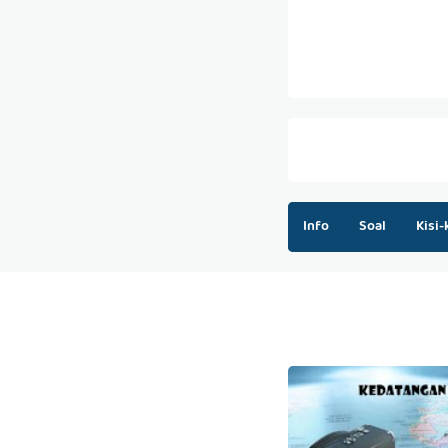
Info
Soal
Kisi-