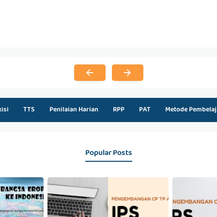
kisi
TTS
Penilaian Harian
RPP
PAT
Metode Pembelaj
Popular Posts