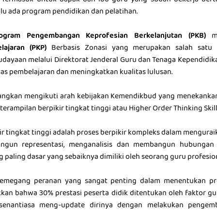
. Termasuk untuk bapak dan ibu guru yang sudah bekerja ber
alu ada program pendidikan dan pelatihan.
ogram Pengembangan Keprofesian Berkelanjutan (PKB)
me
ajaran (PKP)
Berbasis Zonasi yang merupakan salah satu 
dayaan melalui Direktorat Jenderal Guru dan Tenaga Kependidika
as pembelajaran dan meningkatkan kualitas lulusan.
angkan mengikuti arah kebijakan Kemendikbud yang menekanka
terampilan berpikir tingkat tinggi atau Higher Order Thinking Skill
ir tingkat tinggi adalah proses berpikir kompleks dalam mengura
ngun representasi, menganalisis dan membangun hubungan
g paling dasar yang sebaiknya dimiliki oleh seorang guru profesion
emegang peranan yang sangat penting dalam menentukan pres
kan bahwa 30% prestasi peserta didik ditentukan oleh faktor g
senantiasa meng-update dirinya dengan melakukan pengemb