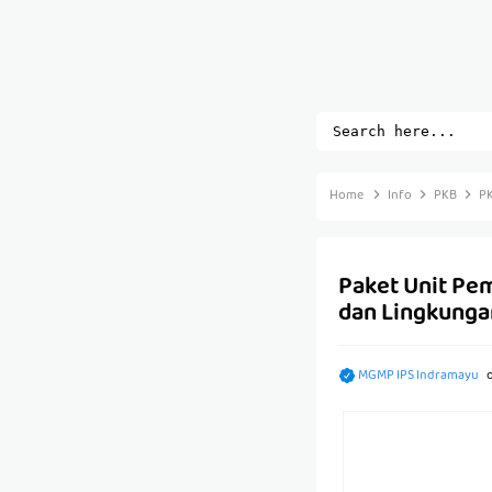
Home
Info
PKB
P
Paket Unit Pem
dan Lingkunga
MGMP IPS Indramayu