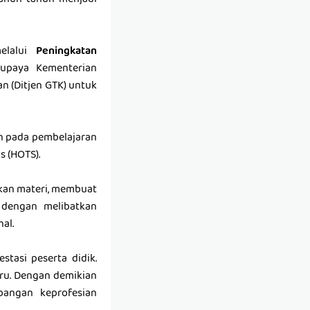
tahun-tahun menjadi
lalui
Peningkatan
upaya Kementerian
n (Ditjen GTK) untuk
n pada pembelajaran
s (HOTS).
ikan materi, membuat
 dengan melibatkan
al.
tasi peserta didik.
uru. Dengan demikian
angan keprofesian