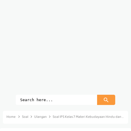
Home
Soal
Ulangan
Soal IPS Kelas 7 Materi Kebudayaan Hindu dan Budha Dalam Bentuk Tebak Kata