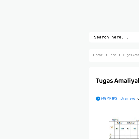
Home
Info
Tugas Ama
Tugas Amaliya
MGMP IPS Indramayu