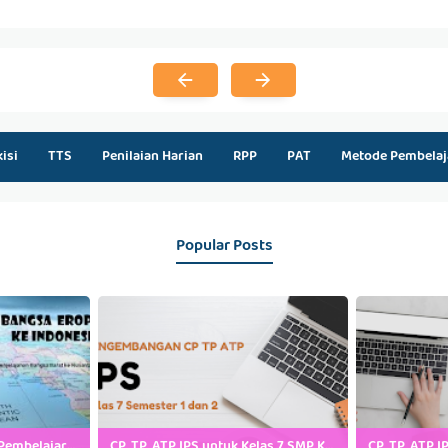
kisi
TTS
Penilaian Harian
RPP
PAT
Metode Pembelaj
Popular Posts
Kumpulan Power Point Pembelajaran IPS SMP Kelas 7, 8 dan 9
CP, TP, ATP IPS untuk Kelas 7 SMP Kurikulum Merdeka