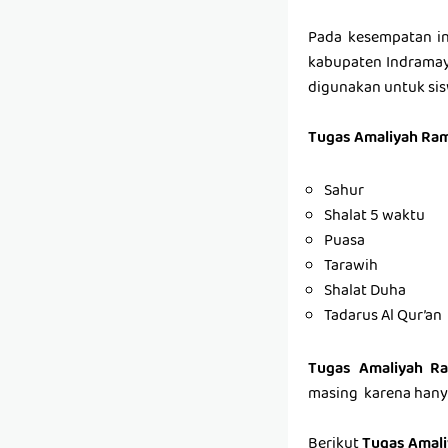
Pada kesempatan in
kabupaten Indramay
digunakan untuk sis
Tugas Amaliyah Ram
Sahur
Shalat 5 waktu
Puasa
Tarawih
Shalat Duha
Tadarus Al Qur’an
Tugas Amaliyah R
masing karena hanya
Berikut
Tugas Amal