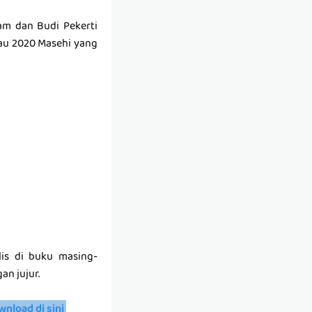
am dan Budi Pekerti
au 2020 Masehi yang
lis di buku masing-
an jujur.
wnload di sini