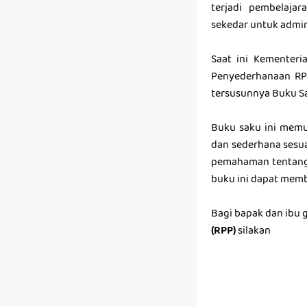
terjadi pembelajar
sekedar untuk admini
Saat ini Kementeri
Penyederhanaan RPP
tersusunnya Buku Sa
Buku saku ini mem
dan sederhana sesua
pemahaman tentang 
buku ini dapat memb
Bagi bapak dan ibu
(RPP)
silakan