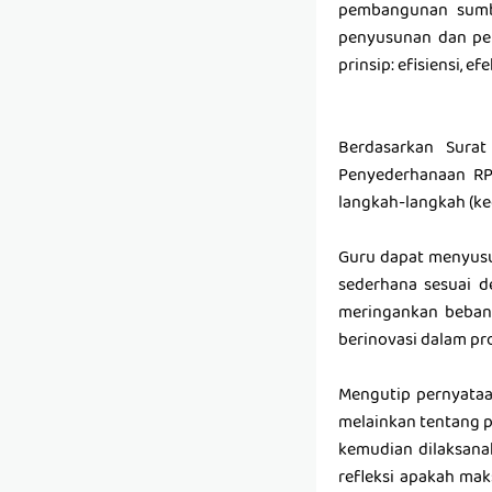
pembangunan sumbe
penyusunan dan pe
prinsip: efisiensi, e
Berdasarkan Sura
Penyederhanaan RPP
langkah-langkah (ke
Guru dapat menyusu
sederhana sesuai d
meringankan beban
berinovasi dalam pr
Mengutip pernyataa
melainkan tentang pr
kemudian dilaksana
refleksi apakah mak