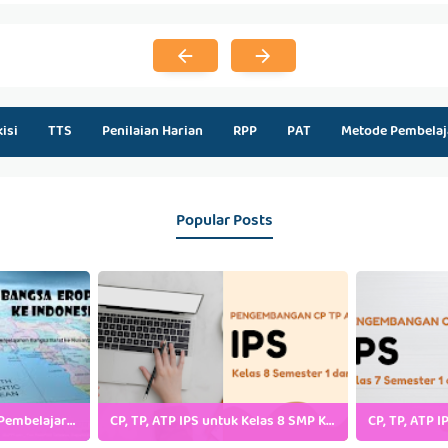
kisi
TTS
Penilaian Harian
RPP
PAT
Metode Pembelaj
Popular Posts
Kumpulan Power Point Pembelajaran IPS SMP Kelas 7, 8 dan 9
CP, TP, ATP IPS untuk Kelas 8 SMP Kurikulum Merdeka