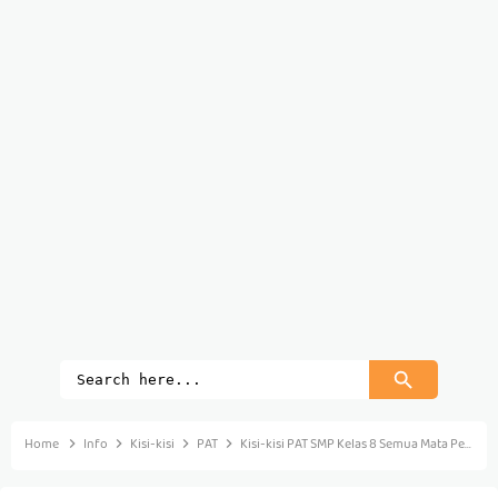
Home
Info
Kisi-kisi
PAT
Kisi-kisi PAT SMP Kelas 8 Semua Mata Pelajaran Kurikulum 2013 Tahun Pelajaran 2018/2019